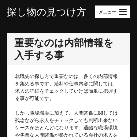
コ
探し物の見つけ方
ン
メニュー
テ
ン
ツ
重要なのは内部情報を
へ
ス
入手する事
キ
ッ
プ
就職先の探し方で重要なのは、多くの内部情報
を集める事です。給料や仕事内容に関しては、
求人の詳細をチェックしていけば簡単に把握す
る事が可能です。
しかし職場環境に加えて、人間関係に関しては
残念ながら求人をチェックしても判断出来ない
ケースがほとんどになります。過酷な職場環境
や劣悪な人間関係が築かれている会社の求人を